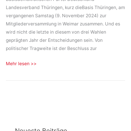
Landesverband Thüringen, kurz dieBasis Thüringen, am
vergangenen Samstag (9. November 2024) zur
Mitgliederversammlung in Weimar zusammen. Und es
wird nicht die letzte in diesem von drei Wahlen
geprägten Jahr der Entscheidungen sein. Von
politischer Tragweite ist der Beschluss zur
Bundestagswahlen
Mehr lesen >>
2025
–
dieBasis
folgt
ihren
Werten
Neueste Beiträge