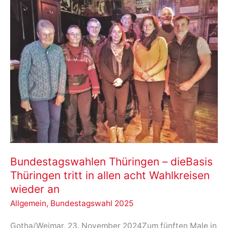
Bundestagswahlen Thüringen – dieBasis
Thüringen tritt in allen acht Wahlkreisen
wieder an
Allgemein
,
Bundestagswahl 2025
Gotha/Weimar, 23. November 2024Zum fünften Male in