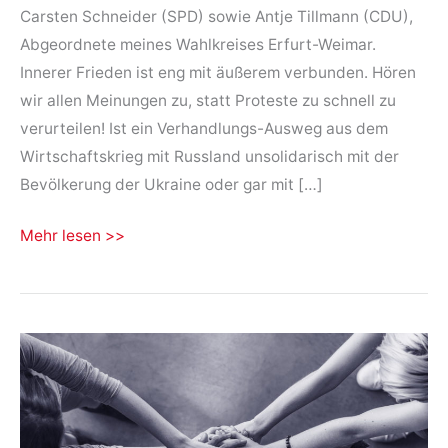
Carsten Schneider (SPD) sowie Antje Tillmann (CDU),
Abgeordnete meines Wahlkreises Erfurt-Weimar.
Innerer Frieden ist eng mit äußerem verbunden. Hören
wir allen Meinungen zu, statt Proteste zu schnell zu
verurteilen! Ist ein Verhandlungs-Ausweg aus dem
Wirtschaftskrieg mit Russland unsolidarisch mit der
Bevölkerung der Ukraine oder gar mit […]
Petition:
Mehr lesen >>
Keine
Gewalt
gegen
Gewalt
–
Ukraine-
Waffenlieferungen