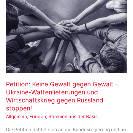
Petition: Keine Gewalt gegen Gewalt –
Ukraine-Waffenlieferungen und
Wirtschaftskrieg gegen Russland
stoppen!
Allgemein
,
Frieden
,
Stimmen aus der Basis
Die Petition richtet sich an die Bundesregierung und an