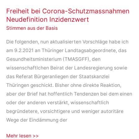
Thema
Freiheit bei Corona-Schutzmassnahmen
Impfung
Neudefinition Inzidenzwert
gegen
Stimmen aus der Basis
Covid-
19
Die folgenden, nun aktualisierten Vorschläge habe ich
am 9.2.2021 an Thüringer Landtagsabgeordnete, das
Gesundheitsministerium (TMASGFF), den
wissenschaftlchen Beirat der Landesregierung sowie
das Referat Bürgeranliegen der Staatskanzlei
Thüringen geschickt. Bisher ohne direkte Reaktion,
aber der Brief hat hoffentlich Tendenzen bei dem einen
oder der anderen verstärkt, wissenschaftlich
begründetere, vorsichtigere und weniger autoritäre
Wege der Eindämmung der
Freiheit
Mehr lesen >>