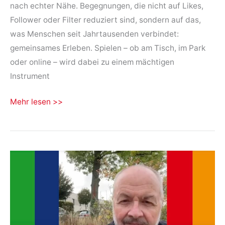
nach echter Nähe. Begegnungen, die nicht auf Likes,
Follower oder Filter reduziert sind, sondern auf das,
was Menschen seit Jahrtausenden verbindet:
gemeinsames Erleben. Spielen – ob am Tisch, im Park
oder online – wird dabei zu einem mächtigen
Instrument
Wie
Mehr lesen >>
spielerisches
Miteinander
die
Gesellschaft
wieder
vereint
–
und