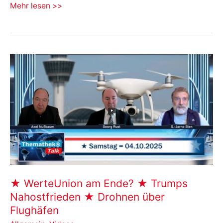
Einzelkämpfer
Mehr lesen >>
im
Stadtrat:
Uwe
Schnetter
über
Basisdemokratie
in
Weimar
★ WerteUnion am Ende? ★ Trumps
Nahostfrieden ★ Drohnen über
Flughäfen