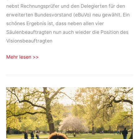
nebst Rechnungsprüfer und den Delegierten für den
erweiterten Bundesvorstand (eBuVo) neu gewählt. Ein
schönes Ergebnis ist, dass neben allen vier
Säulenbeauftragten nun auch wieder die Position des
Visionsbeauftragten
Landesparteitag
Mehr lesen >>
am
18.10.2025
in
Weimar