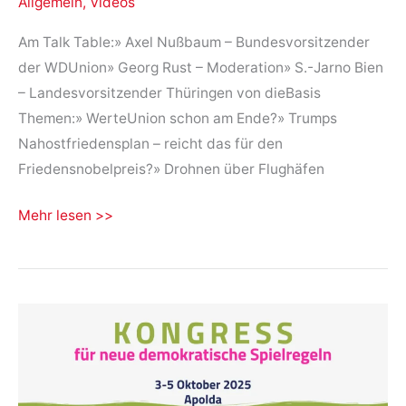
Allgemein
,
Videos
Am Talk Table:» Axel Nußbaum – Bundesvorsitzender
der WDUnion» Georg Rust – Moderation» S.-Jarno Bien
– Landesvorsitzender Thüringen von dieBasis
Themen:» WerteUnion schon am Ende?» Trumps
Nahostfriedensplan – reicht das für den
Friedensnobelpreis?» Drohnen über Flughäfen
★
Mehr lesen >>
WerteUnion
am
Ende?
★
Trumps
Nahostfrieden
★