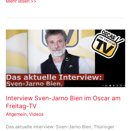
Kongress
Mehr lesen >>
für
neue
demokratische
Spielregeln
Interview Sven-Jarno Bien im Oscar am
Freitag-TV
Allgemein
,
Videos
Das aktuelle Interview: Sven-Jarno Bien, Thüringer