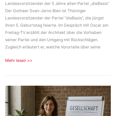
Landesvorsitzender der 5 Jahre alten Partei „dieBasis”
Der Gothaer Sven-Jarno Bien ist Thüringer
Landesvorsitzender der Partei “dieBasis”, die jüngst
ihren 5. Geburtstag feierte. Im Gespräch mit Oscar am
Freitag-TV erzählt der Architekt über die Vorhaben
seiner Partei und den Umgang mit Rückschlägen.
Zugleich erläutert er, welche Vorurteile über seine
Interview
Mehr lesen >>
Sven-
Jarno
Bien
im
Oscar
am
Freitag-