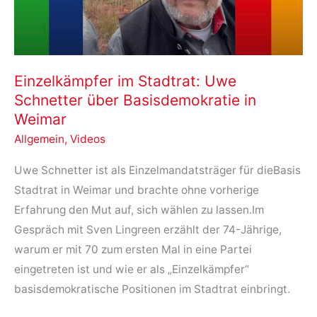
warum
das
jetzt
wichtiger
Einzelkämpfer im Stadtrat: Uwe
ist
Schnetter über Basisdemokratie in
als
Weimar
je
Allgemein
,
Videos
zuvor
Uwe Schnetter ist als Einzelmandatsträger für dieBasis
Stadtrat in Weimar und brachte ohne vorherige
Erfahrung den Mut auf, sich wählen zu lassen.Im
Gespräch mit Sven Lingreen erzählt der 74-Jährige,
warum er mit 70 zum ersten Mal in eine Partei
eingetreten ist und wie er als „Einzelkämpfer“
basisdemokratische Positionen im Stadtrat einbringt.