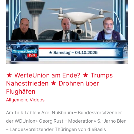
Schnetter
über
Basisdemokratie
in
Weimar
★ WerteUnion am Ende? ★ Trumps
Nahostfrieden ★ Drohnen über
Flughäfen
Allgemein
,
Videos
Am Talk Table:» Axel Nußbaum – Bundesvorsitzender
der WDUnion» Georg Rust – Moderation» S.-Jarno Bien
– Landesvorsitzender Thüringen von dieBasis