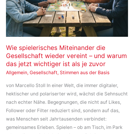
Wie spielerisches Miteinander die
Gesellschaft wieder vereint – und warum
das jetzt wichtiger ist als je zuvor
Allgemein
,
Gesellschaft
,
Stimmen aus der Basis
von Marcello Stoll In einer Welt, die immer digitaler,
hektischer und polariserter wird, wächst die Sehnsucht
nach echter Nähe. Begegnungen, die nicht auf Likes,
Follower oder Filter reduziert sind, sondern auf das,
was Menschen seit Jahrtausenden verbindet:
gemeinsames Erleben. Spielen – ob am Tisch, im Park