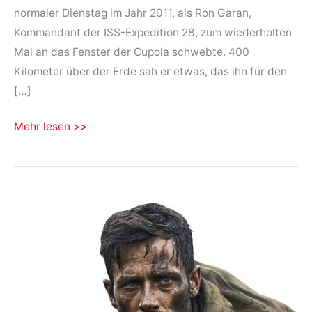
normaler Dienstag im Jahr 2011, als Ron Garan,
Kommandant der ISS-Expedition 28, zum wiederholten
Mal an das Fenster der Cupola schwebte. 400
Kilometer über der Erde sah er etwas, das ihn für den
[…]
Die
Mehr lesen >>
große
Lüge
aus
400
Kilometern
Höhe