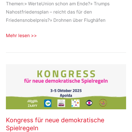
Themen:» WerteUnion schon am Ende?» Trumps
Nahostfriedensplan – reicht das für den
Friedensnobelpreis?» Drohnen über Flughäfen
★
Mehr lesen >>
WerteUnion
am
Ende?
★
Trumps
Nahostfrieden
★
Drohnen
über
Flughäfen
Kongress für neue demokratische
Spielregeln