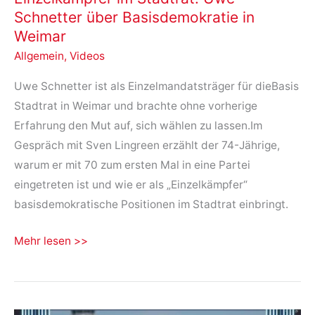
Schnetter über Basisdemokratie in
als
Weimar
je
Allgemein
,
Videos
zuvor
Uwe Schnetter ist als Einzelmandatsträger für dieBasis
Stadtrat in Weimar und brachte ohne vorherige
Erfahrung den Mut auf, sich wählen zu lassen.Im
Gespräch mit Sven Lingreen erzählt der 74-Jährige,
warum er mit 70 zum ersten Mal in eine Partei
eingetreten ist und wie er als „Einzelkämpfer“
basisdemokratische Positionen im Stadtrat einbringt.
Einzelkämpfer
Mehr lesen >>
im
Stadtrat:
Uwe