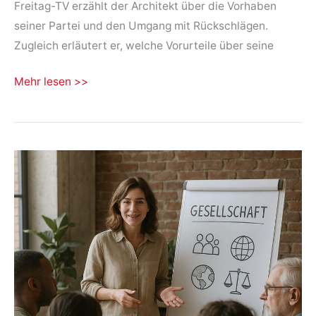
Freitag-TV erzählt der Architekt über die Vorhaben
seiner Partei und den Umgang mit Rückschlägen.
Zugleich erläutert er, welche Vorurteile über seine
Interview
Mehr lesen >>
Sven-
Jarno
Bien
im
Oscar
am
Freitag-
TV