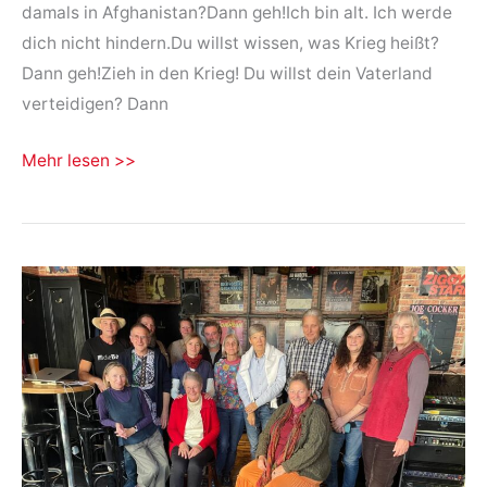
damals in Afghanistan?Dann geh!Ich bin alt. Ich werde
dich nicht hindern.Du willst wissen, was Krieg heißt?
Dann geh!Zieh in den Krieg! Du willst dein Vaterland
verteidigen? Dann
Geh
Mehr lesen >>
doch
in
den
Krieg!