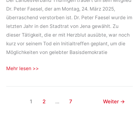
Der Landesverband Thüringen trauert um sein Mitglied
Dr. Peter Faesel, der am Montag, 24. März 2025,
überraschend verstorben ist. Dr. Peter Faesel wurde im
letzten Jahr in den Stadtrat von Jena gewählt. Zu
dieser Tätigkeit, die er mit Herzblut ausübte, war noch
kurz vor seinem Tod ein Initialtreffen geplant, um die
Möglichkeiten von gelebter Basisdemokratie
Zum
Mehr lesen >>
Tod
von
unserem
1
2
…
7
Weiter
→
Peter
Faesel