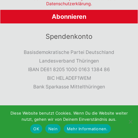
Datenschutzerklärung.
Spendenkonto
Basisdemokratische Partei Deutschland
Landesverband Thüringen
IBAN DE61 8205 1000 0163 1384 86
BIC HELADEF1WEM
Bank Sparkasse Mittelthüringen
Diese Website benutzt Cookies. Wenn Du die Website weiter
nutzt, gehen wir von Deinem Einverständnis aus.
Rechtliche Hinweise
OK
Nein
Mehr Informationen.