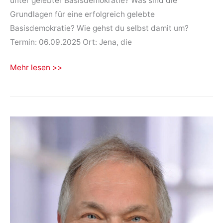
unter gelebter Basisdemokratie? Was sind die
Grundlagen für eine erfolgreich gelebte
Basisdemokratie? Wie gehst du selbst damit um?
Termin: 06.09.2025 Ort: Jena, die
Workshop
Mehr lesen >>
der
AG
Basisdemokratie
06.09.2025