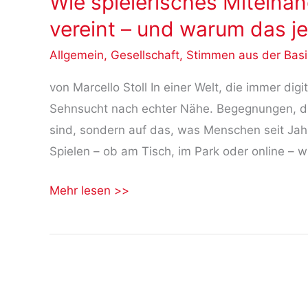
Wie spielerisches Miteinan
vereint – und warum das jet
Allgemein
,
Gesellschaft
,
Stimmen aus der Basi
von Marcello Stoll In einer Welt, die immer digi
Sehnsucht nach echter Nähe. Begegnungen, die 
sind, sondern auf das, was Menschen seit Ja
Spielen – ob am Tisch, im Park oder online – 
Wie
Mehr lesen >>
spielerisches
Miteinander
die
Gesellschaft
wieder