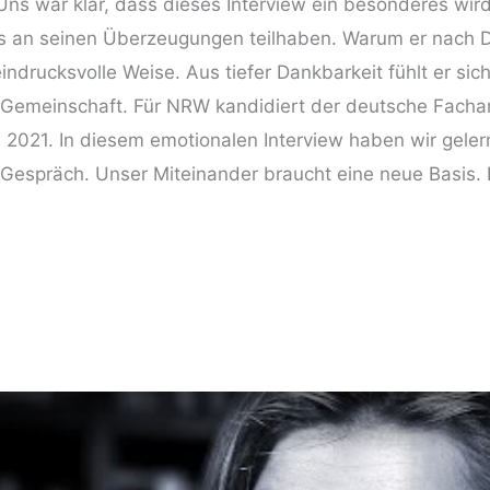
. Uns war klar, dass dieses Interview ein besonderes wi
ns an seinen Überzeugungen teilhaben. Warum er nach 
eindrucksvolle Weise. Aus tiefer Dankbarkeit fühlt er 
is-Gemeinschaft. Für NRW kandidiert der deutsche Fachar
l 2021. In diesem emotionalen Interview haben wir gele
e Gespräch. Unser Miteinander braucht eine neue Basis. 