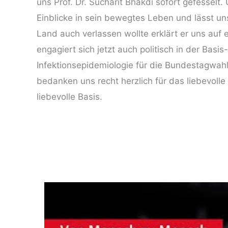
uns Prof. Dr. Sucharit Bhakdi sofort gefesselt
Einblicke in sein bewegtes Leben und lässt u
Land auch verlassen wollte erklärt er uns auf 
engagiert sich jetzt auch politisch in der Bas
Infektionsepidemiologie für die Bundestagwah
bedanken uns recht herzlich für das liebevoll
liebevolle Basis.