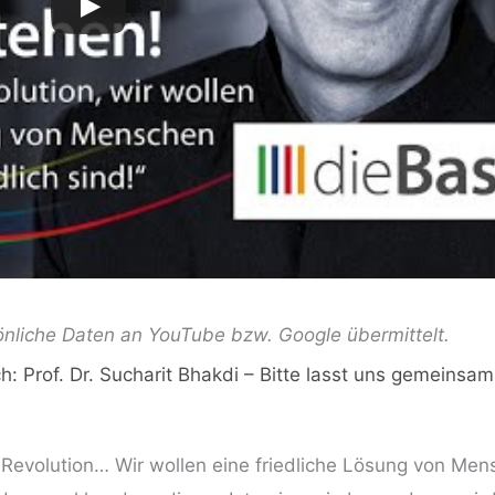
önliche Daten an YouTube bzw. Google übermittelt.
Prof. Dr. Sucharit Bhakdi – Bitte lasst uns gemeinsam
e Revolution… Wir wollen eine friedliche Lösung von Men