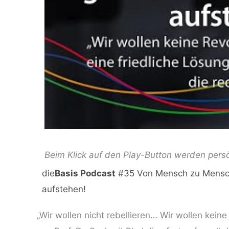
Beim Klick auf den Play-Button werden pers
die
Basis Podcast
#35 Von Mensch zu Mensch: 
aufstehen!
„Wir wollen nicht rebellieren… Wir wollen kein