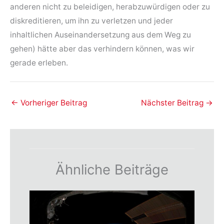
anderen nicht zu beleidigen, herabzuwürdigen oder zu
diskreditieren, um ihn zu verletzen und jeder
inhaltlichen Auseinandersetzung aus dem Weg zu
gehen) hätte aber das verhindern können, was wir
gerade erleben.
←
Vorheriger Beitrag
Nächster Beitrag
→
Ähnliche Beiträge