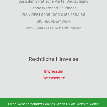
Basisdemokratische Partei Deutschland
Landesverband Thüringen
IBAN DE61 8205 1000 0163 1384 86
BIC HELADEF1WEM
Bank Sparkasse Mittelthüringen
Rechtliche Hinweise
Impressum
Datenschutz
Copyright © 2026 Landesverband Thüringen | dieBasis
Diese Website benutzt Cookies. Wenn Du die Website weiter