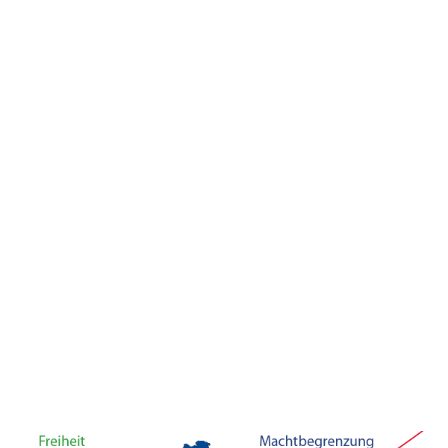
E-Mail Adresse
*
Passwort
*
Passwort bestätigen
*
Anmelden